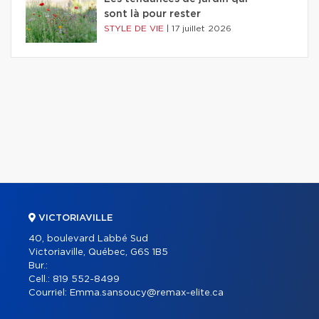
sont là pour rester
STYLE DE VIE
|
17 juillet 2026
VICTORIAVILLE
40, boulevard Labbé Sud
Victoriaville, Québec, G6S 1B5
Bur.:
Cell.:
819 552-8499
Courriel:
Emma.sansoucy@remax-elite.ca