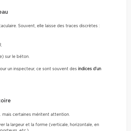
’eau
taculaire. Souvent, elle laisse des traces discrètes :
;
) sur le béton.
 Pour un inspecteur, ce sont souvent des
indices d’un
toire
… mais certaines méritent attention.
r la largeur et la forme (verticale, horizontale, en
porteurs, etc.)