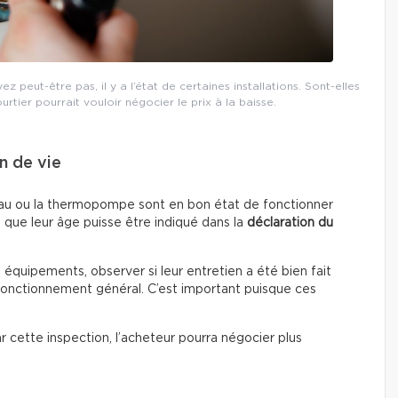
 peut-être pas, il y a l’état de certaines installations. Sont-elles
ourtier pourrait vouloir négocier le prix à la baisse.
n de vie
fe-eau ou la thermopompe sont en bon état de fonctionner
 que leur âge puisse être indiqué dans la
déclaration du
s équipements, observer si leur entretien a été bien fait
 fonctionnement général. C’est important puisque ces
par cette inspection, l’acheteur pourra négocier plus