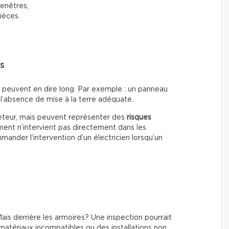
fenêtres;
ièces.
rs
s peuvent en dire long. Par exemple : un panneau
l’absence de mise à la terre adéquate.
heteur, mais peuvent représenter des
risques
ment n’intervient pas directement dans les
ander l’intervention d’un électricien lorsqu’un
is derrière les armoires? Une inspection pourrait
matériaux incompatibles ou des installations non