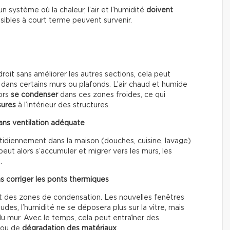
 système où la chaleur, l’air et l’humidité
doivent
isibles à court terme peuvent survenir.
roit sans améliorer les autres sections, cela peut
ans certains murs ou plafonds. L’air chaud et humide
lors
se condenser
dans ces zones froides, ce qui
sures
à l’intérieur des structures.
ans ventilation adéquate
idiennement dans la maison (douches, cuisine, lavage)
eut alors s’accumuler et migrer vers les murs, les
.
 corriger les ponts thermiques
 des zones de condensation. Les nouvelles fenêtres
des, l’humidité ne se déposera plus sur la vitre, mais
 du mur. Avec le temps, cela peut entraîner des
ou de
dégradation des matériaux
.